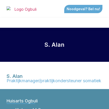
Noodgeval? Bel nu!
S. Alan
S. Alan
Praktijkmanager/praktijkondersteuner somatiek
Huisarts Ogbuli